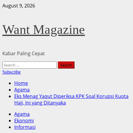
Skip
August 9, 2026
to
content
Want Magazine
Kabar Paling Cepat
Primary
Search
Menu
for:
Subscribe
Home
Agama
Eks Menag Yaqut Diperiksa KPK Soal Korupsi Kuota
Haji, Ini yang Ditanyaka
Agama
Ekonomi
Informasi