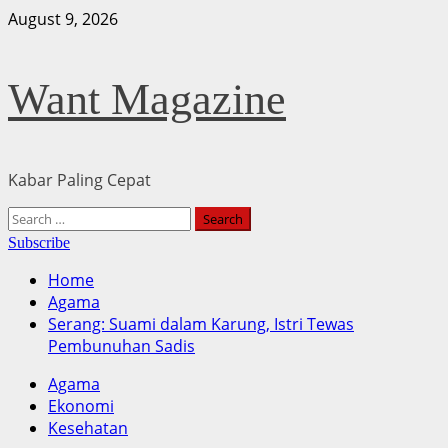
Skip
August 9, 2026
to
content
Want Magazine
Kabar Paling Cepat
Primary
Search
Menu
for:
Subscribe
Home
Agama
Serang: Suami dalam Karung, Istri Tewas
Pembunuhan Sadis
Agama
Ekonomi
Kesehatan