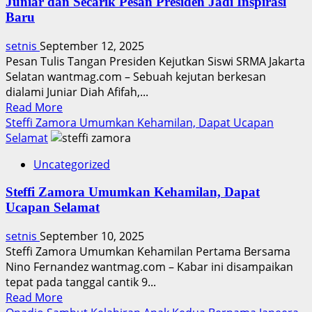
Juniar dan Secarik Pesan Presiden Jadi Inspirasi
AS
Baru
Dideportasi
Usai
setnis
September 12, 2025
Gelar
Pesan Tulis Tangan Presiden Kejutkan Siswi SRMA Jakarta
Kelas
Selatan wantmag.com – Sebuah kejutan berkesan
Seks
dialami Juniar Diah Afifah,...
di
Read
Read More
Bali
more
Steffi Zamora Umumkan Kehamilan, Dapat Ucapan
about
Selamat
Juniar
Uncategorized
dan
Secarik
Steffi Zamora Umumkan Kehamilan, Dapat
Pesan
Ucapan Selamat
Presiden
Jadi
setnis
September 10, 2025
Inspirasi
Steffi Zamora Umumkan Kehamilan Pertama Bersama
Baru
Nino Fernandez wantmag.com – Kabar ini disampaikan
tepat pada tanggal cantik 9...
Read
Read More