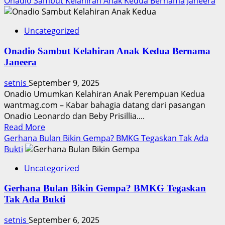
more
Onadio Sambut Kelahiran Anak Kedua Bernama Janeera
about
Steffi
Uncategorized
Zamora
Umumkan
Onadio Sambut Kelahiran Anak Kedua Bernama
Kehamilan,
Janeera
Dapat
Ucapan
setnis
September 9, 2025
Selamat
Onadio Umumkan Kelahiran Anak Perempuan Kedua
wantmag.com – Kabar bahagia datang dari pasangan
Onadio Leonardo dan Beby Prisillia....
Read
Read More
more
Gerhana Bulan Bikin Gempa? BMKG Tegaskan Tak Ada
about
Bukti
Onadio
Uncategorized
Sambut
Kelahiran
Gerhana Bulan Bikin Gempa? BMKG Tegaskan
Anak
Tak Ada Bukti
Kedua
Bernama
setnis
September 6, 2025