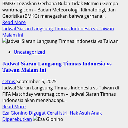
Janeera
BMKG Tegaskan Gerhana Bulan Tidak Memicu Gempa
wantmag.com – Badan Meteorologi, Klimatologi, dan
Geofisika (BMKG) menegaskan bahwa gerhana...
Read
Read More
more
Jadwal Siaran Langsung Timnas Indonesia vs Taiwan
about
Malam Ini
Gerhana
Bulan
Uncategorized
Bikin
Gempa?
Jadwal Siaran Langsung Timnas Indonesia vs
BMKG
Taiwan Malam Ini
Tegaskan
Tak
setnis
September 5, 2025
Ada
Jadwal Siaran Langsung Timnas Indonesia vs Taiwan di
Bukti
FIFA Matchday wantmag.com – Jadwal Siaran Timnas
Indonesia akan menghadapi...
Read
Read More
more
Eza Gionino Digugat Cerai Istri, Hak Asuh Anak
about
Diperebutkan
Jadwal