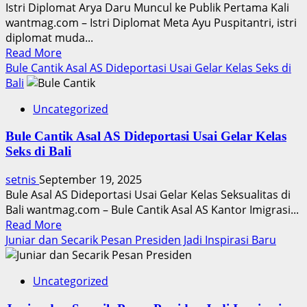
di
Istri Diplomat Arya Daru Muncul ke Publik Pertama Kali
Tamansari
wantmag.com – Istri Diplomat Meta Ayu Puspitantri, istri
diplomat muda...
Read
Read More
more
Bule Cantik Asal AS Dideportasi Usai Gelar Kelas Seks di
about
Bali
Istri
Uncategorized
Diplomat
Arya
Bule Cantik Asal AS Dideportasi Usai Gelar Kelas
Daru
Seks di Bali
Tampil
Perdana
setnis
September 19, 2025
ke
Bule Asal AS Dideportasi Usai Gelar Kelas Seksualitas di
Publik
Bali wantmag.com – Bule Cantik Asal AS Kantor Imigrasi...
Read
Read More
more
Juniar dan Secarik Pesan Presiden Jadi Inspirasi Baru
about
Bule
Uncategorized
Cantik
Asal