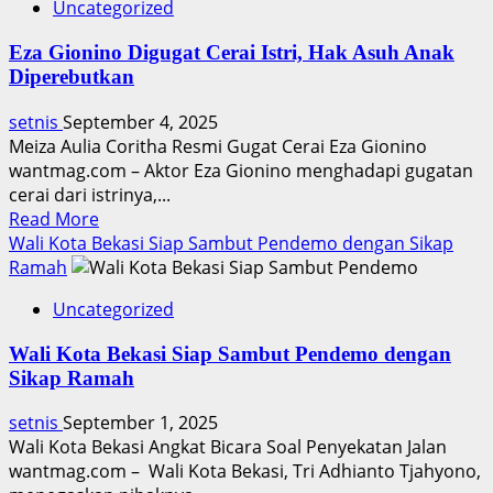
Uncategorized
Siaran
Langsung
Eza Gionino Digugat Cerai Istri, Hak Asuh Anak
Timnas
Diperebutkan
Indonesia
vs
setnis
September 4, 2025
Taiwan
Meiza Aulia Coritha Resmi Gugat Cerai Eza Gionino
Malam
wantmag.com – Aktor Eza Gionino menghadapi gugatan
Ini
cerai dari istrinya,...
Read
Read More
more
Wali Kota Bekasi Siap Sambut Pendemo dengan Sikap
about
Ramah
Eza
Uncategorized
Gionino
Digugat
Wali Kota Bekasi Siap Sambut Pendemo dengan
Cerai
Sikap Ramah
Istri,
Hak
setnis
September 1, 2025
Asuh
Wali Kota Bekasi Angkat Bicara Soal Penyekatan Jalan
Anak
wantmag.com – Wali Kota Bekasi, Tri Adhianto Tjahyono,
Diperebutkan