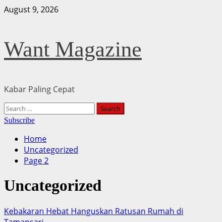
Skip
August 9, 2026
to
content
Want Magazine
Kabar Paling Cepat
Primary
Search
Menu
for:
Subscribe
Home
Uncategorized
Page 2
Uncategorized
Kebakaran Hebat Hanguskan Ratusan Rumah di
Tamansari