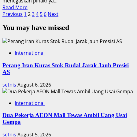
menegaskan pihaknya...
Read
Read More
Posts
more
Previous
1
2
3
4
5
6
Next
about
pagination
You may have missed
Wali
Kota
Bekasi
Siap
International
Sambut
Pendemo
Perang Iran Kuras Stok Rudal Jarak Jauh Presisi
dengan
AS
Sikap
Ramah
setnis
August 6, 2026
International
Dua Pekerja AEON Mall Tewas Ambil Uang Usai
Gempa
setnis
August 5, 2026