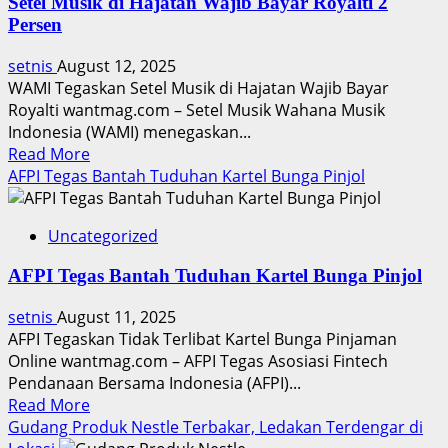
Setel Musik di Hajatan Wajib Bayar Royalti 2
dari
Persen
Insiden
Horor
setnis
August 12, 2025
di
WAMI Tegaskan Setel Musik di Hajatan Wajib Bayar
MotoGP
Royalti wantmag.com – Setel Musik Wahana Musik
Austria
Indonesia (WAMI) menegaskan...
Read
Read More
more
AFPI Tegas Bantah Tuduhan Kartel Bunga Pinjol
about
Setel
Uncategorized
Musik
di
AFPI Tegas Bantah Tuduhan Kartel Bunga Pinjol
Hajatan
Wajib
setnis
August 11, 2025
Bayar
AFPI Tegaskan Tidak Terlibat Kartel Bunga Pinjaman
Royalti
Online wantmag.com – AFPI Tegas Asosiasi Fintech
2
Pendanaan Bersama Indonesia (AFPI)...
Persen
Read
Read More
more
Gudang Produk Nestle Terbakar, Ledakan Terdengar di