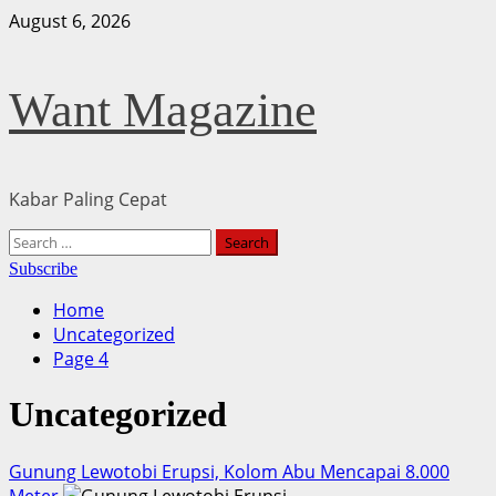
Skip
August 6, 2026
to
content
Want Magazine
Kabar Paling Cepat
Primary
Search
Menu
for:
Subscribe
Home
Uncategorized
Page 4
Uncategorized
Gunung Lewotobi Erupsi, Kolom Abu Mencapai 8.000
Meter