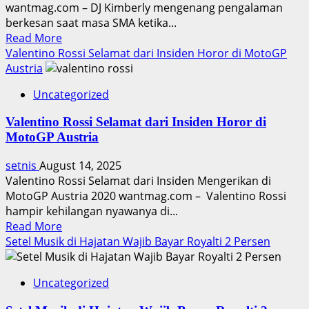
Meter
wantmag.com – DJ Kimberly mengenang pengalaman
berkesan saat masa SMA ketika...
Read
Read More
more
Valentino Rossi Selamat dari Insiden Horor di MotoGP
about
Austria
DJ
Uncategorized
Kimberly
Kenang
Valentino Rossi Selamat dari Insiden Horor di
Pengalaman
MotoGP Austria
Jadi
Paskibra
setnis
August 14, 2025
Saat
Valentino Rossi Selamat dari Insiden Mengerikan di
SMA
MotoGP Austria 2020 wantmag.com – Valentino Rossi
hampir kehilangan nyawanya di...
Read
Read More
more
Setel Musik di Hajatan Wajib Bayar Royalti 2 Persen
about
Valentino
Uncategorized
Rossi
Selamat