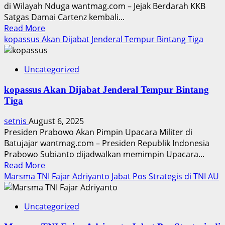
Lokasi
di Wilayah Nduga wantmag.com – Jejak Berdarah KKB
Satgas Damai Cartenz kembali...
Read
Read More
more
kopassus Akan Dijabat Jenderal Tempur Bintang Tiga
about
Jejak
Uncategorized
Berdarah
KKB
kopassus Akan Dijabat Jenderal Tempur Bintang
Nowaiten
Tiga
Telenggen
Terungkap
setnis
August 6, 2025
Presiden Prabowo Akan Pimpin Upacara Militer di
Batujajar wantmag.com – Presiden Republik Indonesia
Prabowo Subianto dijadwalkan memimpin Upacara...
Read
Read More
more
Marsma TNI Fajar Adriyanto Jabat Pos Strategis di TNI AU
about
kopassus
Uncategorized
Akan
Dijabat