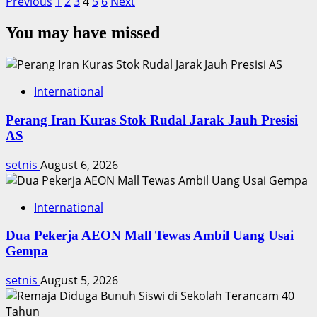
Posts
more
Previous
1
2
3
4
5
6
Next
about
pagination
You may have missed
ABG
Cantik
Bunuh
Ibu
International
Kandung
Saat
Perang Iran Kuras Stok Rudal Jarak Jauh Presisi
Salat
AS
di
Rumah
setnis
August 6, 2026
International
Dua Pekerja AEON Mall Tewas Ambil Uang Usai
Gempa
setnis
August 5, 2026