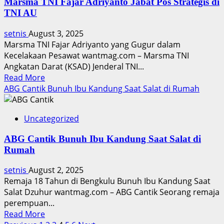
Marsma TNI Fajar Adriyanto Jabat Pos Strategis di
Jenderal
TNI AU
Tempur
Bintang
setnis
August 3, 2025
Tiga
Marsma TNI Fajar Adriyanto yang Gugur dalam
Kecelakaan Pesawat wantmag.com – Marsma TNI
Angkatan Darat (KSAD) Jenderal TNI...
Read
Read More
more
ABG Cantik Bunuh Ibu Kandung Saat Salat di Rumah
about
Marsma
Uncategorized
TNI
Fajar
ABG Cantik Bunuh Ibu Kandung Saat Salat di
Adriyanto
Rumah
Jabat
Pos
setnis
August 2, 2025
Strategis
Remaja 18 Tahun di Bengkulu Bunuh Ibu Kandung Saat
di
Salat Dzuhur wantmag.com – ABG Cantik Seorang remaja
TNI
perempuan...
AU
Read
Read More