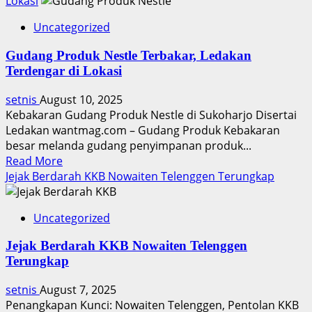
about
Lokasi
AFPI
Uncategorized
Tegas
Bantah
Gudang Produk Nestle Terbakar, Ledakan
Tuduhan
Terdengar di Lokasi
Kartel
Bunga
setnis
August 10, 2025
Pinjol
Kebakaran Gudang Produk Nestle di Sukoharjo Disertai
Ledakan wantmag.com – Gudang Produk Kebakaran
besar melanda gudang penyimpanan produk...
Read
Read More
more
Jejak Berdarah KKB Nowaiten Telenggen Terungkap
about
Gudang
Uncategorized
Produk
Nestle
Jejak Berdarah KKB Nowaiten Telenggen
Terbakar,
Terungkap
Ledakan
Terdengar
setnis
August 7, 2025
di
Penangkapan Kunci: Nowaiten Telenggen, Pentolan KKB