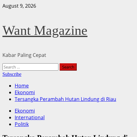
Skip
August 9, 2026
to
content
Want Magazine
Kabar Paling Cepat
Primary
Search
Menu
for:
Subscribe
Home
Ekonomi
Tersangka Perambah Hutan Lindung di Riau
Ekonomi
International
Politik