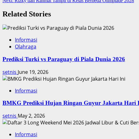
Next:
Rizky dan Rahmat Tampil di Kelas Berbeda Olimpiade 2028
navigation
Related Stories
Informasi
Olahraga
Prediksi Turki vs Paraguay di Piala Dunia 2026
setnis
June 19, 2026
Informasi
BMKG Prediksi Hujan Ringan Guyur Jakarta Hari I
setnis
May 2, 2026
Informasi