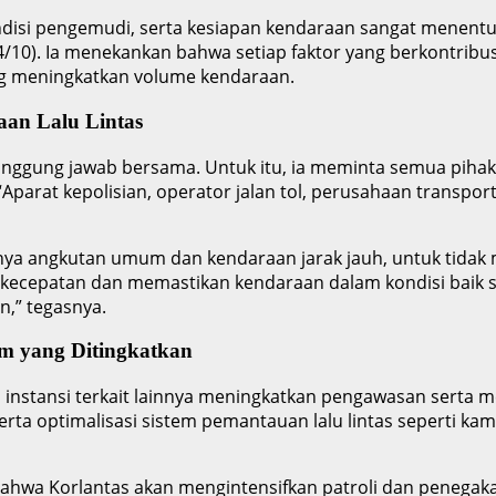
ndisi pengemudi, serta kesiapan kendaraan sangat menentuka
24/10). Ia menekankan bahwa setiap faktor yang berkontribu
ng meningkatkan volume kendaraan.
aan Lalu Lintas
nggung jawab bersama. Untuk itu, ia meminta semua pihak u
“Aparat kepolisian, operator jalan tol, perusahaan transpo
nya angkutan umum dan kendaraan jarak jauh, untuk tidak
ecepatan dan memastikan kendaraan dalam kondisi baik se
,” tegasnya.
m yang Ditingkatkan
nstansi terkait lainnya meningkatkan pengawasan serta melak
a optimalisasi sistem pemantauan lalu lintas seperti kam
wa Korlantas akan mengintensifkan patroli dan penegakan