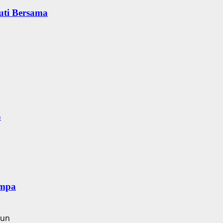
uti Bersama
S
empa