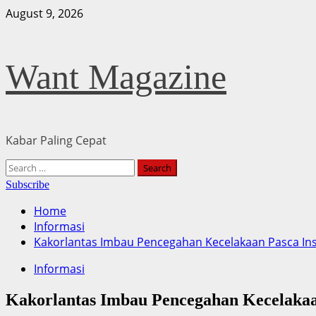
Skip
August 9, 2026
to
content
Want Magazine
Kabar Paling Cepat
Primary
Search
Menu
for:
Subscribe
Home
Informasi
Kakorlantas Imbau Pencegahan Kecelakaan Pasca Ins
Informasi
Kakorlantas Imbau Pencegahan Kecelakaa