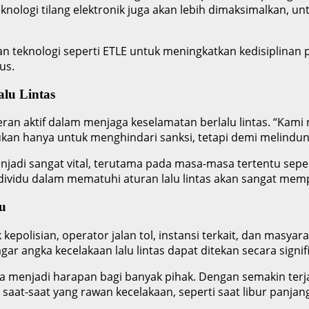
knologi tilang elektronik juga akan lebih dimaksimalkan, u
an teknologi seperti ETLE untuk meningkatkan kedisiplinan
us.
lu Lintas
ran aktif dalam menjaga keselamatan berlalu lintas. “Kam
an hanya untuk menghindari sanksi, tetapi demi melindungi 
jadi sangat vital, terutama pada masa-masa tertentu seper
individu dalam mematuhi aturan lalu lintas akan sangat mem
u
epolisian, operator jalan tol, instansi terkait, dan masyar
ar angka kecelakaan lalu lintas dapat ditekan secara signif
a menjadi harapan bagi banyak pihak. Dengan semakin terja
 saat-saat yang rawan kecelakaan, seperti saat libur panjan