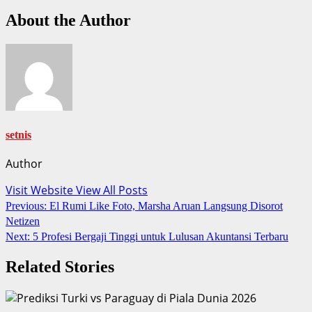
About the Author
setnis
Author
Visit Website
View All Posts
Post
Previous:
El Rumi Like Foto, Marsha Aruan Langsung Disorot
Netizen
navigation
Next:
5 Profesi Bergaji Tinggi untuk Lulusan Akuntansi Terbaru
Related Stories