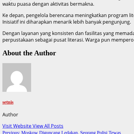
waktu puasa dengan aktivitas bermakna.
Ke depan, pengelola berencana meningkatkan program li
Inisiatif ini diharapkan menarik lebih banyak pengunjung.
Dengan layanan yang konsisten dan fasilitas yang mem
perpustakaan sebagai pusat literasi. Warga pun memperoleh
About the Author
setnis
Author
Visit Website
View All Posts
Post
Previous:
Moskow Diguncang Ledakan, Seorang Polisi Tewas