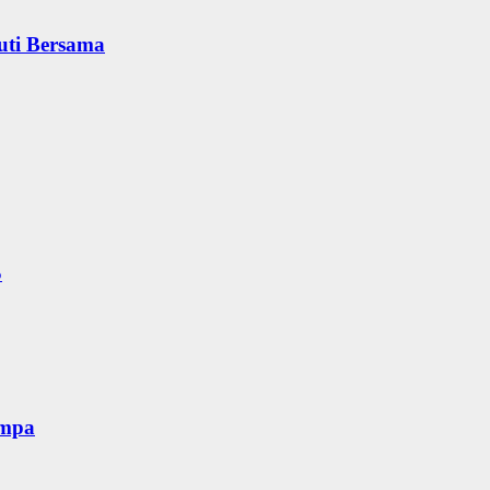
uti Bersama
S
empa