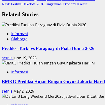
Next:
Festival Jakcloth 2026 Tingkatkan Ekonomi Kreatif
navigation
Related Stories
Informasi
Olahraga
Prediksi Turki vs Paraguay di Piala Dunia 2026
setnis
June 19, 2026
Informasi
BMKG Prediksi Hujan Ringan Guyur Jakarta Hari I
setnis
May 2, 2026