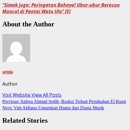
“Simak juga: Peringatan Bahaya! Ubur-ubur Beracun
Muncul di Pantai Watu Ulo“ [5]
About the Author
setnis
Author
Visit Website
View All Posts
Post
Previous:
Safeea Ahmad Sedih, Reaksi Terkait Pernikahan El Rumi
Next:
Vidi Aldiano Umumkan Hiatus dari Dunia Musik
navigation
Related Stories