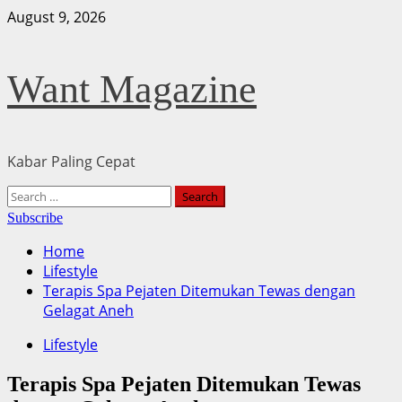
Skip
August 9, 2026
to
content
Want Magazine
Kabar Paling Cepat
Primary
Search
Menu
for:
Subscribe
Home
Lifestyle
Terapis Spa Pejaten Ditemukan Tewas dengan
Gelagat Aneh
Lifestyle
Terapis Spa Pejaten Ditemukan Tewas