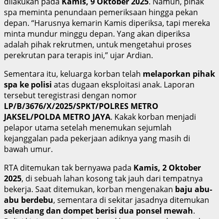
dilakukan pada
Kamis, 9 Oktober 2025
. Namun, pihak
spa meminta penundaan pemeriksaan hingga pekan
depan. “Harusnya kemarin Kamis diperiksa, tapi mereka
minta mundur minggu depan. Yang akan diperiksa
adalah pihak rekrutmen, untuk mengetahui proses
perekrutan para terapis ini,” ujar Ardian.
Sementara itu, keluarga korban telah
melaporkan pihak
spa ke polisi
atas dugaan eksploitasi anak. Laporan
tersebut teregistrasi dengan nomor
LP/B/3676/X/2025/SPKT/POLRES METRO
JAKSEL/POLDA METRO JAYA
. Kakak korban menjadi
pelapor utama setelah menemukan sejumlah
kejanggalan pada pekerjaan adiknya yang masih di
bawah umur.
RTA ditemukan tak bernyawa pada
Kamis, 2 Oktober
2025
, di sebuah lahan kosong tak jauh dari tempatnya
bekerja. Saat ditemukan, korban mengenakan
baju abu-
abu berdebu
, sementara di sekitar jasadnya ditemukan
selendang dan dompet berisi dua ponsel mewah
.