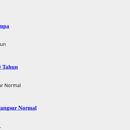
empa
0 Tahun
rangsur Normal
.