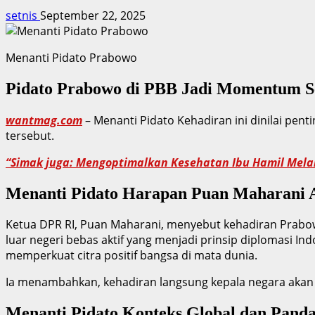
setnis
September 22, 2025
Menanti Pidato Prabowo
Pidato Prabowo di PBB Jadi Momentum Se
wantmag.com
– Menanti Pidato Kehadiran ini dinilai pen
tersebut.
“Simak juga: Mengoptimalkan Kesehatan Ibu Hamil Melal
Menanti Pidato Harapan Puan Maharani A
Ketua DPR RI, Puan Maharani, menyebut kehadiran Prabow
luar negeri bebas aktif yang menjadi prinsip diplomasi 
memperkuat citra positif bangsa di mata dunia.
Ia menambahkan, kehadiran langsung kepala negara akan 
Menanti Pidato Konteks Global dan Pand