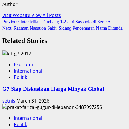
Author
Visit Website
View All Posts
Post
Previous:
Inter Milan Tumbang 1-2 dari Sassuolo di Serie A
Next:
Razman Nasution Sakit, Sidang Pencemaran Nama Ditunda
navigation
Related Stories
Ekonomi
International
Politik
G7 Siap Diskusikan Harga Minyak Global
setnis
March 31, 2026
International
Politik