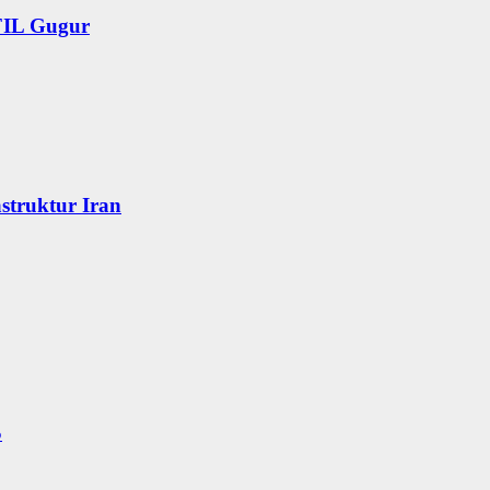
FIL Gugur
struktur Iran
S