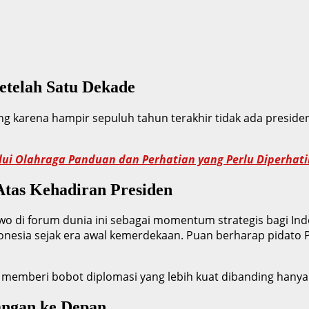
telah Satu Dekade
ting karena hampir sepuluh tahun terakhir tidak ada presi
ui Olahraga Panduan dan Perhatian yang Perlu Diperhatik
tas Kehadiran Presiden
o di forum dunia ini sebagai momentum strategis bagi Ind
Indonesia sejak era awal kemerdekaan. Puan berharap pida
memberi bobot diplomasi yang lebih kuat dibanding hanya
angan ke Depan