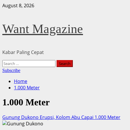
Skip
August 8, 2026
to
content
Want Magazine
Kabar Paling Cepat
Primary
Search
Menu
for:
Subscribe
Home
1.000 Meter
1.000 Meter
Gunung Dukono Erupsi, Kolom Abu Capai 1.000 Meter