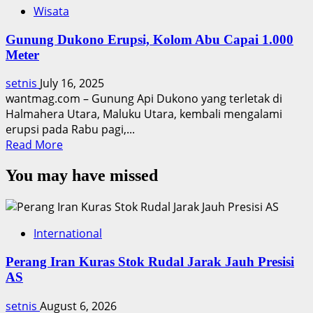
Wisata
Gunung Dukono Erupsi, Kolom Abu Capai 1.000
Meter
setnis
July 16, 2025
wantmag.com – Gunung Api Dukono yang terletak di
Halmahera Utara, Maluku Utara, kembali mengalami
erupsi pada Rabu pagi,...
Read
Read More
more
You may have missed
about
Gunung
Dukono
Erupsi,
International
Kolom
Abu
Perang Iran Kuras Stok Rudal Jarak Jauh Presisi
Capai
AS
1.000
Meter
setnis
August 6, 2026