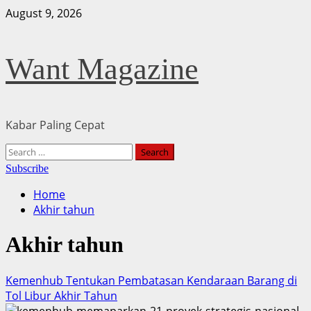
Skip
August 9, 2026
to
content
Want Magazine
Kabar Paling Cepat
Primary
Search
Menu
for:
Subscribe
Home
Akhir tahun
Akhir tahun
Kemenhub Tentukan Pembatasan Kendaraan Barang di
Tol Libur Akhir Tahun