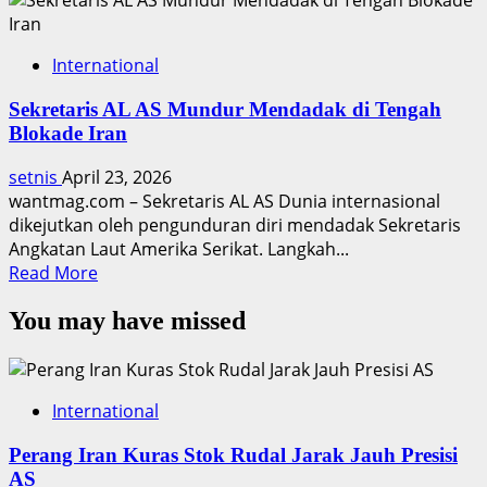
International
Sekretaris AL AS Mundur Mendadak di Tengah
Blokade Iran
setnis
April 23, 2026
wantmag.com – Sekretaris AL AS Dunia internasional
dikejutkan oleh pengunduran diri mendadak Sekretaris
Angkatan Laut Amerika Serikat. Langkah...
Read
Read More
more
You may have missed
about
Sekretaris
AL
AS
International
Mundur
Mendadak
Perang Iran Kuras Stok Rudal Jarak Jauh Presisi
di
AS