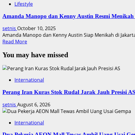
Lifestyle
Amanda Manopo dan Kenny Austin Resmi Menikah
setnis
October 10, 2025
Amanda Manopo dan Kenny Austin Siap Menikah di Jakarta
Read
Read More
more
You may have missed
about
Amanda
Manopo
dan
International
Kenny
Austin
Perang Iran Kuras Stok Rudal Jarak Jauh Presisi A
Resmi
Menikah
setnis
August 6, 2026
Besok
International
Dua Pekerja AEON Mall Tewas Ambil Uang Usai G