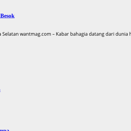
 Besok
 Selatan wantmag.com – Kabar bahagia datang dari dunia h
S
empa