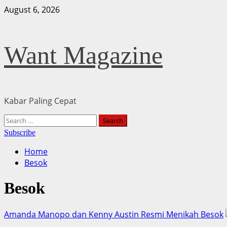
Skip
August 6, 2026
to
content
Want Magazine
Kabar Paling Cepat
Primary
Search
Menu
for:
Subscribe
Home
Besok
Besok
Amanda Manopo dan Kenny Austin Resmi Menikah Besok