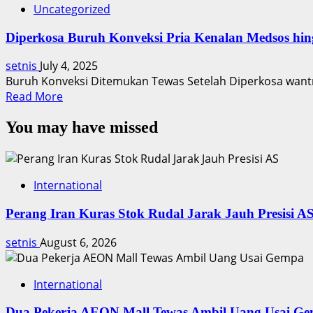
Uncategorized
Diperkosa Buruh Konveksi Pria Kenalan Medsos hi
setnis
July 4, 2025
Buruh Konveksi Ditemukan Tewas Setelah Diperkosa wantm
Read
Read More
more
You may have missed
about
Diperkosa
Buruh
Konveksi
International
Pria
Kenalan
Perang Iran Kuras Stok Rudal Jarak Jauh Presisi A
Medsos
hingga
setnis
August 6, 2026
Tewas
International
Dua Pekerja AEON Mall Tewas Ambil Uang Usai G