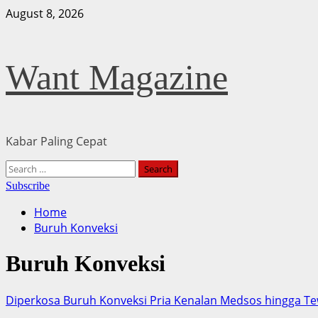
Skip
August 8, 2026
to
content
Want Magazine
Kabar Paling Cepat
Primary
Search
Menu
for:
Subscribe
Home
Buruh Konveksi
Buruh Konveksi
Diperkosa Buruh Konveksi Pria Kenalan Medsos hingga T