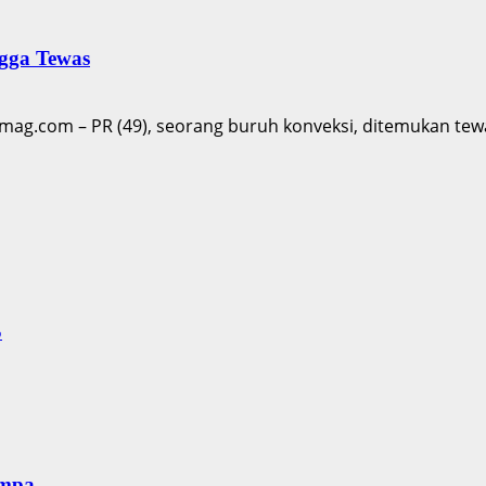
ngga Tewas
ag.com – PR (49), seorang buruh konveksi, ditemukan tewa
S
empa