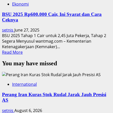
Ekonomi
BSU 2025 Rp600.000 Cair, Ini Syarat dan Cara
Ceknya
setnis
June 27, 2025
BSU 2025 Tahap 1 Cair untuk 2,45 Juta Pekerja, Tahap 2
Segera Menyusul wantmag.com – Kementerian
Ketenagakerjaan (Kemnaker)...
Read
Read More
more
You may have missed
about
BSU
2025
Rp600.000
International
Cair,
Ini
Perang Iran Kuras Stok Rudal Jarak Jauh Presisi
Syarat
AS
dan
Cara
setnis
August 6, 2026