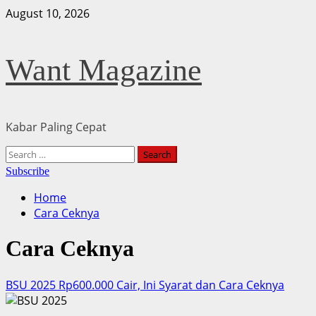
Skip
August 10, 2026
to
content
Want Magazine
Kabar Paling Cepat
Primary
Search
Menu
for:
Subscribe
Home
Cara Ceknya
Cara Ceknya
BSU 2025 Rp600.000 Cair, Ini Syarat dan Cara Ceknya