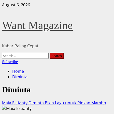
Skip
August 6, 2026
to
content
Want Magazine
Kabar Paling Cepat
Primary
Search
Menu
for:
Subscribe
Home
Diminta
Diminta
Maia Estianty Diminta Bikin Lagu untuk Pinkan Mambo