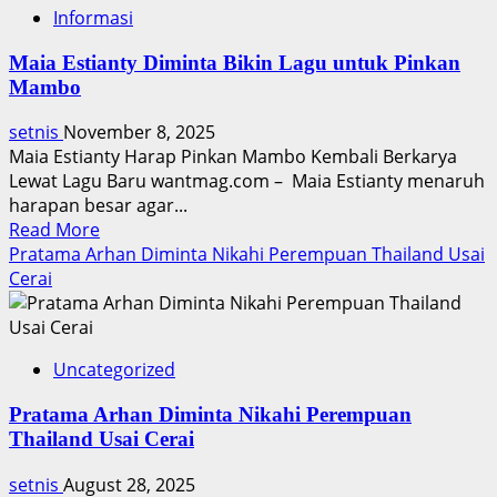
Informasi
Maia Estianty Diminta Bikin Lagu untuk Pinkan
Mambo
setnis
November 8, 2025
Maia Estianty Harap Pinkan Mambo Kembali Berkarya
Lewat Lagu Baru wantmag.com – Maia Estianty menaruh
harapan besar agar...
Read
Read More
more
Pratama Arhan Diminta Nikahi Perempuan Thailand Usai
about
Cerai
Maia
Estianty
Diminta
Uncategorized
Bikin
Lagu
Pratama Arhan Diminta Nikahi Perempuan
untuk
Thailand Usai Cerai
Pinkan
Mambo
setnis
August 28, 2025