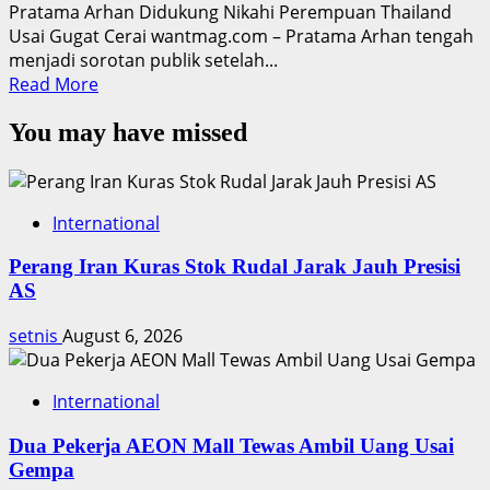
Pratama Arhan Didukung Nikahi Perempuan Thailand
Usai Gugat Cerai wantmag.com – Pratama Arhan tengah
menjadi sorotan publik setelah...
Read
Read More
more
You may have missed
about
Pratama
Arhan
Diminta
International
Nikahi
Perempuan
Perang Iran Kuras Stok Rudal Jarak Jauh Presisi
Thailand
AS
Usai
Cerai
setnis
August 6, 2026
International
Dua Pekerja AEON Mall Tewas Ambil Uang Usai
Gempa