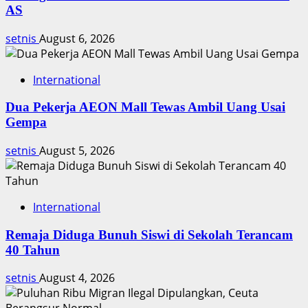
April
AS
2026:
Antam
setnis
August 6, 2026
&
Perhiasan
Stabil
International
Dua Pekerja AEON Mall Tewas Ambil Uang Usai
Gempa
setnis
August 5, 2026
International
Remaja Diduga Bunuh Siswi di Sekolah Terancam
40 Tahun
setnis
August 4, 2026