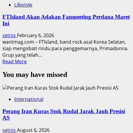
Lifestyle
FTIsland Akan Adakan Fanmeeting Perdana Maret
Ini
setnis
February 6, 2026
wantmag.com – FTIsland, band rock asal Korea Selatan,
siap mengobati rindu para penggemarnya, Primadonna.
Grup yang telah...
Read
Read More
more
You may have missed
about
FTIsland
Akan
Adakan
International
Fanmeeting
Perdana
Perang Iran Kuras Stok Rudal Jarak Jauh Presisi
Maret
AS
Ini
setnis
August 6, 2026