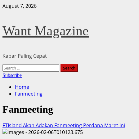
Skip
August 7, 2026
to
content
Want Magazine
Kabar Paling Cepat
Primary
Search
Menu
for:
Subscribe
Home
Fanmeeting
Fanmeeting
FTIsland Akan Adakan Fanmeeting Perdana Maret Ini