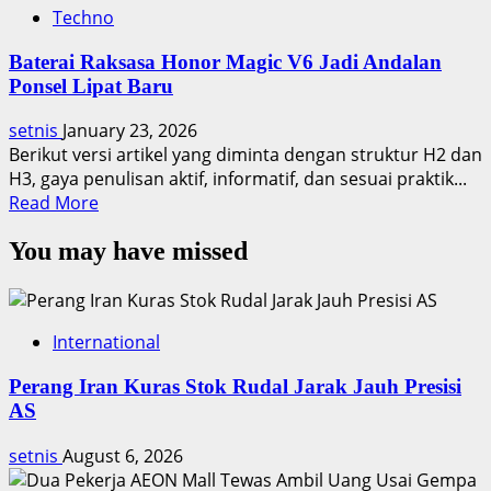
Techno
Baterai Raksasa Honor Magic V6 Jadi Andalan
Ponsel Lipat Baru
setnis
January 23, 2026
Berikut versi artikel yang diminta dengan struktur H2 dan
H3, gaya penulisan aktif, informatif, dan sesuai praktik...
Read
Read More
more
You may have missed
about
Baterai
Raksasa
Honor
International
Magic
V6
Perang Iran Kuras Stok Rudal Jarak Jauh Presisi
Jadi
AS
Andalan
Ponsel
setnis
August 6, 2026
Lipat