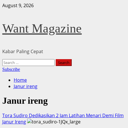
Skip
August 9, 2026
to
content
Want Magazine
Kabar Paling Cepat
Primary
Search
Menu
for:
Subscribe
Home
Janur ireng
Janur ireng
Tora Sudiro Dedikasikan 2 Jam Latihan Menari Demi Film
Janur Ireng