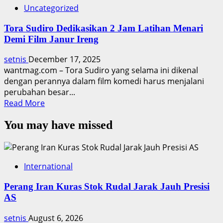
Uncategorized
Tora Sudiro Dedikasikan 2 Jam Latihan Menari
Demi Film Janur Ireng
setnis
December 17, 2025
wantmag.com – Tora Sudiro yang selama ini dikenal
dengan perannya dalam film komedi harus menjalani
perubahan besar...
Read
Read More
more
You may have missed
about
Tora
Sudiro
Dedikasikan
International
2
Jam
Perang Iran Kuras Stok Rudal Jarak Jauh Presisi
Latihan
AS
Menari
Demi
setnis
August 6, 2026