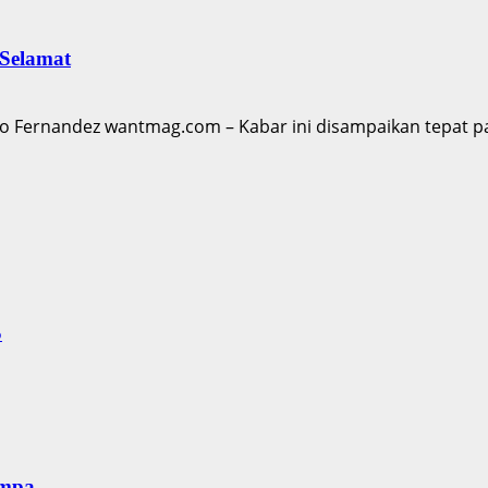
Selamat
ernandez wantmag.com – Kabar ini disampaikan tepat pada
S
empa