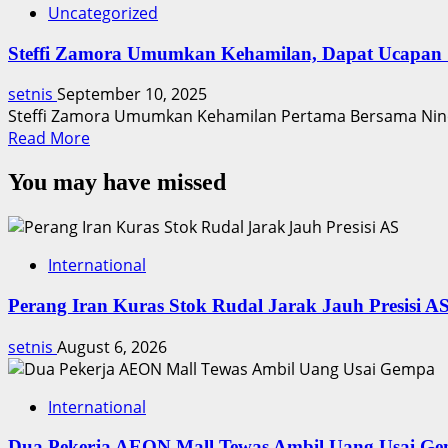
Uncategorized
Steffi Zamora Umumkan Kehamilan, Dapat Ucapan 
setnis
September 10, 2025
Steffi Zamora Umumkan Kehamilan Pertama Bersama Nino F
Read
Read More
more
You may have missed
about
Steffi
Zamora
Umumkan
International
Kehamilan,
Dapat
Perang Iran Kuras Stok Rudal Jarak Jauh Presisi A
Ucapan
Selamat
setnis
August 6, 2026
International
Dua Pekerja AEON Mall Tewas Ambil Uang Usai G