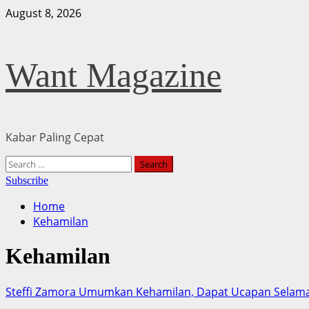
Skip
August 8, 2026
to
content
Want Magazine
Kabar Paling Cepat
Primary
Search
Menu
for:
Subscribe
Home
Kehamilan
Kehamilan
Steffi Zamora Umumkan Kehamilan, Dapat Ucapan Selam