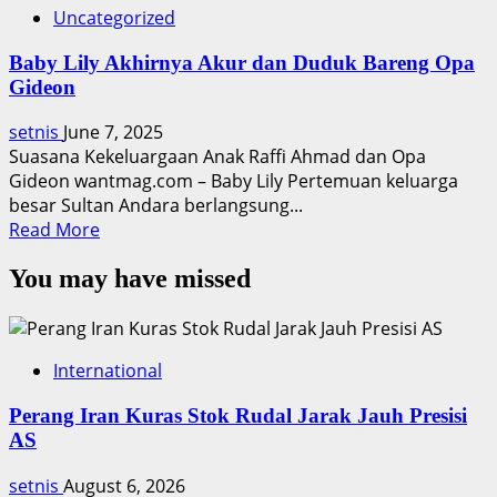
Uncategorized
Baby Lily Akhirnya Akur dan Duduk Bareng Opa
Gideon
setnis
June 7, 2025
Suasana Kekeluargaan Anak Raffi Ahmad dan Opa
Gideon wantmag.com – Baby Lily Pertemuan keluarga
besar Sultan Andara berlangsung...
Read
Read More
more
You may have missed
about
Baby
Lily
Akhirnya
International
Akur
dan
Perang Iran Kuras Stok Rudal Jarak Jauh Presisi
Duduk
AS
Bareng
Opa
setnis
August 6, 2026