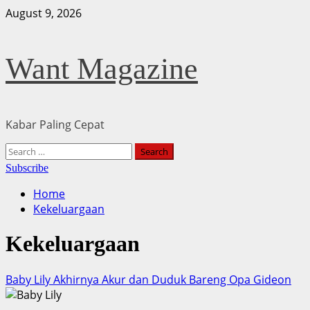
Skip
August 9, 2026
to
content
Want Magazine
Kabar Paling Cepat
Primary
Search
Menu
for:
Subscribe
Home
Kekeluargaan
Kekeluargaan
Baby Lily Akhirnya Akur dan Duduk Bareng Opa Gideon