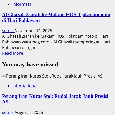
Informasi
Al Ghazali Ziarah ke Makam HOS Tjokroaminoto
di Hari Pahlawan
setnis
November 11, 2025
Al Ghazali Ziarah ke Makam HOS Tjokroaminoto di Hari
Pahlawan wantmag.com – Al Ghazali memperingati Hari
Pahlawan dengan...
Read
Read More
more
You may have missed
about
Al
Ghazali
Ziarah
International
ke
Makam
Perang Iran Kuras Stok Rudal Jarak Jauh Presisi
HOS
AS
Tjokroaminoto
di
setnis
August 6, 2026