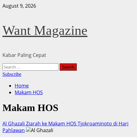
Skip
August 9, 2026
to
content
Want Magazine
Kabar Paling Cepat
Primary
Search
Menu
for:
Subscribe
Home
Makam HOS
Makam HOS
Al Ghazali Ziarah ke Makam HOS Tjokroaminoto di Hari
Pahlawan