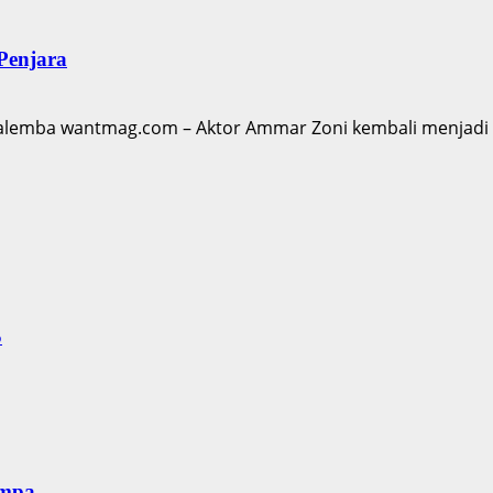
Penjara
lemba wantmag.com – Aktor Ammar Zoni kembali menjadi so
S
empa