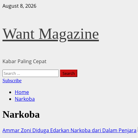
Skip
August 8, 2026
to
content
Want Magazine
Kabar Paling Cepat
Primary
Search
Menu
for:
Subscribe
Home
Narkoba
Narkoba
Ammar Zoni Diduga Edarkan Narkoba dari Dalam Penjara