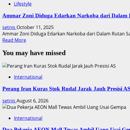
Lifestyle
Ammar Zoni Diduga Edarkan Narkoba dari Dalam 
setnis
October 11, 2025
Ammar Zoni Diduga Edarkan Narkoba dari Dalam Rutan Sa
Read
Read More
more
You may have missed
about
Ammar
Zoni
Diduga
International
Edarkan
Narkoba
Perang Iran Kuras Stok Rudal Jarak Jauh Presisi A
dari
Dalam
setnis
August 6, 2026
Penjara
International
Dua Pekerja AEON Mall Tewas Ambil Uang Usai G