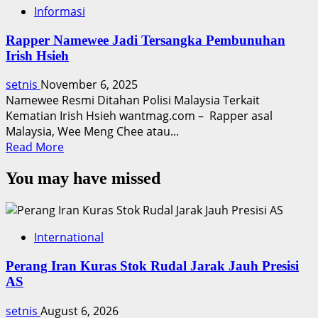
Informasi
Rapper Namewee Jadi Tersangka Pembunuhan
Irish Hsieh
setnis
November 6, 2025
Namewee Resmi Ditahan Polisi Malaysia Terkait
Kematian Irish Hsieh wantmag.com – Rapper asal
Malaysia, Wee Meng Chee atau...
Read
Read More
more
You may have missed
about
Rapper
Namewee
Jadi
International
Tersangka
Pembunuhan
Perang Iran Kuras Stok Rudal Jarak Jauh Presisi
Irish
AS
Hsieh
setnis
August 6, 2026