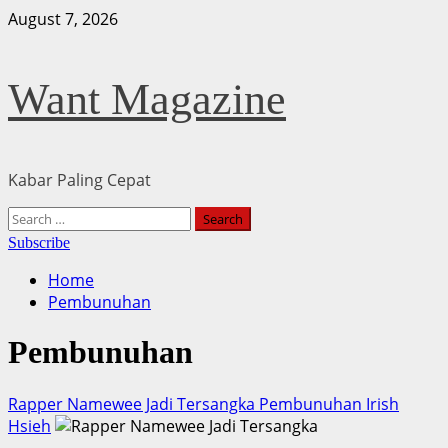
Skip
August 7, 2026
to
content
Want Magazine
Kabar Paling Cepat
Primary
Search
Menu
for:
Subscribe
Home
Pembunuhan
Pembunuhan
Rapper Namewee Jadi Tersangka Pembunuhan Irish
Hsieh