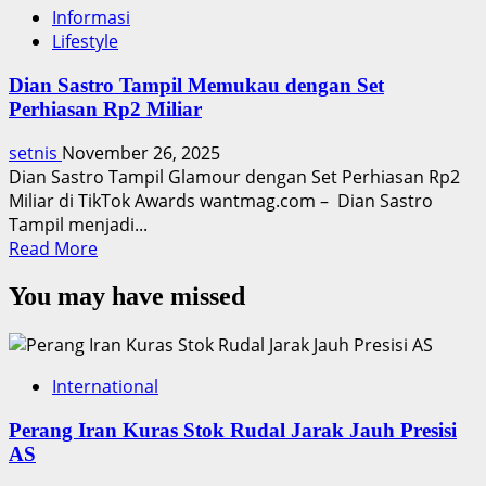
Informasi
Lifestyle
Dian Sastro Tampil Memukau dengan Set
Perhiasan Rp2 Miliar
setnis
November 26, 2025
Dian Sastro Tampil Glamour dengan Set Perhiasan Rp2
Miliar di TikTok Awards wantmag.com – Dian Sastro
Tampil menjadi...
Read
Read More
more
You may have missed
about
Dian
Sastro
Tampil
International
Memukau
dengan
Perang Iran Kuras Stok Rudal Jarak Jauh Presisi
Set
AS
Perhiasan