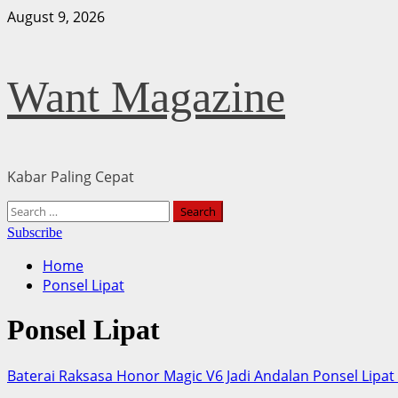
Skip
August 9, 2026
to
content
Want Magazine
Kabar Paling Cepat
Primary
Search
Menu
for:
Subscribe
Home
Ponsel Lipat
Ponsel Lipat
Baterai Raksasa Honor Magic V6 Jadi Andalan Ponsel Lipat