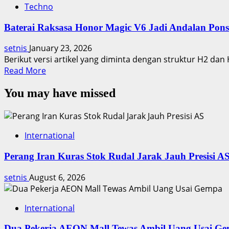
Techno
Baterai Raksasa Honor Magic V6 Jadi Andalan Pons
setnis
January 23, 2026
Berikut versi artikel yang diminta dengan struktur H2 dan H3
Read
Read More
more
You may have missed
about
Baterai
Raksasa
Honor
International
Magic
V6
Perang Iran Kuras Stok Rudal Jarak Jauh Presisi A
Jadi
Andalan
setnis
August 6, 2026
Ponsel
Lipat
Baru
International
Dua Pekerja AEON Mall Tewas Ambil Uang Usai G