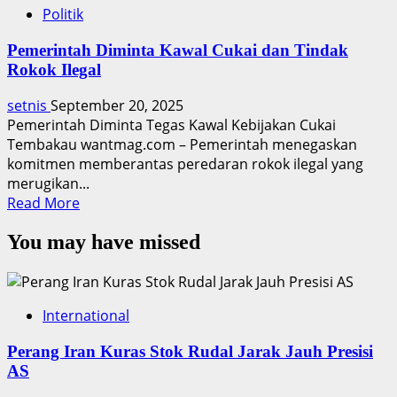
Politik
Pemerintah Diminta Kawal Cukai dan Tindak
Rokok Ilegal
setnis
September 20, 2025
Pemerintah Diminta Tegas Kawal Kebijakan Cukai
Tembakau wantmag.com – Pemerintah menegaskan
komitmen memberantas peredaran rokok ilegal yang
merugikan...
Read
Read More
more
You may have missed
about
Pemerintah
Diminta
Kawal
International
Cukai
dan
Perang Iran Kuras Stok Rudal Jarak Jauh Presisi
Tindak
AS
Rokok