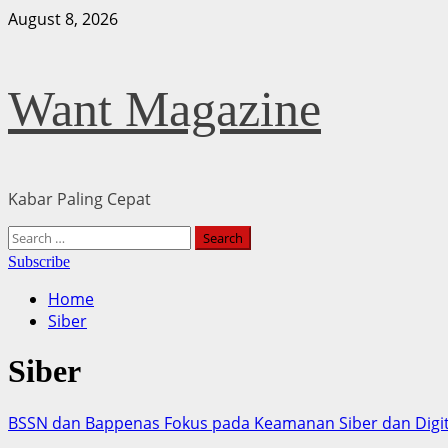
Skip
August 8, 2026
to
content
Want Magazine
Kabar Paling Cepat
Primary
Search
Menu
for:
Subscribe
Home
Siber
Siber
BSSN dan Bappenas Fokus pada Keamanan Siber dan Digita