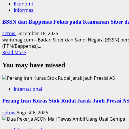
Ekonomi
Informasi
BSSN dan Bappenas Fokus pada Keamanan Siber dan 
setnis
December 18, 2025
wantmag.com – Badan Siber dan Sandi Negara (BSSN) b
(PPN/Bappenas)...
Read
Read More
more
You may have missed
about
BSSN
dan
Bappenas
International
Fokus
pada
Perang Iran Kuras Stok Rudal Jarak Jauh Presisi A
Keamanan
Siber
setnis
August 6, 2026
dan
Digitalisasi
Nasional