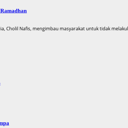
g Ramadhan
, Cholil Nafis, mengimbau masyarakat untuk tidak melakuk
S
empa