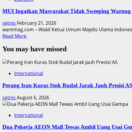
MUI Ingatkan Masyarakat Tidak Sweeping Warun
setnis
February 21, 2026
wantmag.com – Wakil Ketua Umum Majelis Ulama Indonesia
Read
Read More
more
You may have missed
about
MUI
Ingatkan
Masyarakat
International
Tidak
Sweeping
Perang Iran Kuras Stok Rudal Jarak Jauh Presisi A
Warung
Ramadhan
setnis
August 6, 2026
International
Dua Pekerja AEON Mall Tewas Ambil Uang Usai G