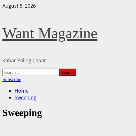
Skip
August 8, 2026
to
content
Want Magazine
Kabar Paling Cepat
Primary
Search
Menu
for:
Subscribe
Home
Sweeping
Sweeping