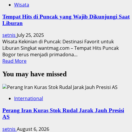
Wisata
Tempat Hits di Puncak yang Wajib Dikunjungi Saat
Liburan
setnis
July 25, 2025
Wisata Kekinian di Puncak: Destinasi Favorit untuk
Liburan Singkat wantmag.com – Tempat Hits Puncak
Bogor terus menjadi primadona...
Read
Read More
more
You may have missed
about
Tempat
Hits
di
International
Puncak
yang
Perang Iran Kuras Stok Rudal Jarak Jauh Presisi
Wajib
AS
Dikunjungi
Saat
setnis
August 6, 2026