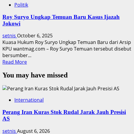
Politik
Roy Suryo Ungkap Temuan Baru Kasus Ijazah
Jokowi
setnis
October 6, 2025
Kuasa Hukum Roy Suryo Ungkap Temuan Baru dari Arsip
KPU wantmag.com – Roy Suryo Temuan tersebut disebut
bersumber...
Read
Read More
more
You may have missed
about
Roy
Suryo
Ungkap
International
Temuan
Baru
Perang Iran Kuras Stok Rudal Jarak Jauh Presisi
Kasus
AS
Ijazah
Jokowi
setnis
August 6, 2026