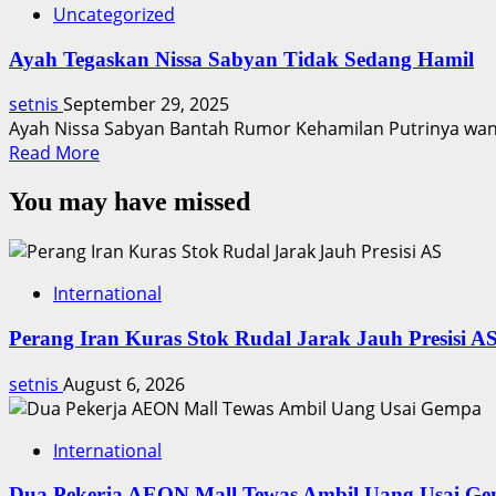
Uncategorized
Ayah Tegaskan Nissa Sabyan Tidak Sedang Hamil
setnis
September 29, 2025
Ayah Nissa Sabyan Bantah Rumor Kehamilan Putrinya wan
Read
Read More
more
You may have missed
about
Ayah
Tegaskan
Nissa
International
Sabyan
Tidak
Perang Iran Kuras Stok Rudal Jarak Jauh Presisi A
Sedang
Hamil
setnis
August 6, 2026
International
Dua Pekerja AEON Mall Tewas Ambil Uang Usai G