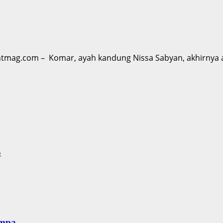
tmag.com – Komar, ayah kandung Nissa Sabyan, akhirnya a
S
empa