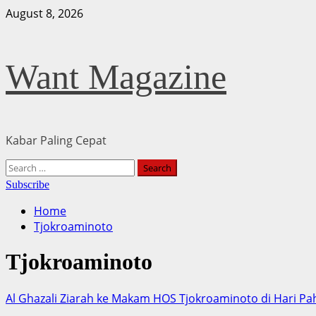
Skip
August 8, 2026
to
content
Want Magazine
Kabar Paling Cepat
Primary
Search
Menu
for:
Subscribe
Home
Tjokroaminoto
Tjokroaminoto
Al Ghazali Ziarah ke Makam HOS Tjokroaminoto di Hari P