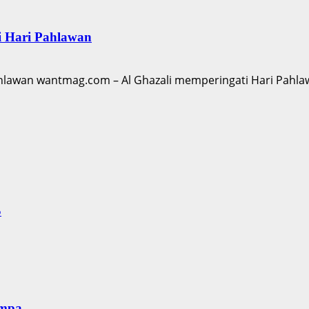
i Hari Pahlawan
ahlawan wantmag.com – Al Ghazali memperingati Hari Pahla
S
empa