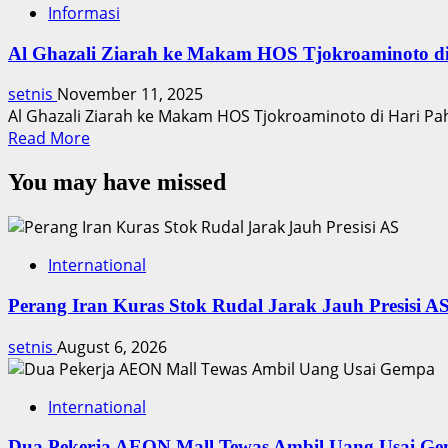
Informasi
Al Ghazali Ziarah ke Makam HOS Tjokroaminoto d
setnis
November 11, 2025
Al Ghazali Ziarah ke Makam HOS Tjokroaminoto di Hari P
Read
Read More
more
You may have missed
about
Al
Ghazali
Ziarah
International
ke
Makam
Perang Iran Kuras Stok Rudal Jarak Jauh Presisi A
HOS
Tjokroaminoto
setnis
August 6, 2026
di
Hari
Pahlawan
International
Dua Pekerja AEON Mall Tewas Ambil Uang Usai G