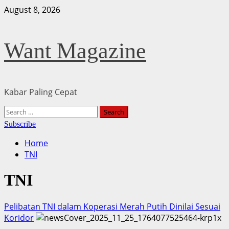
Skip
August 8, 2026
to
content
Want Magazine
Kabar Paling Cepat
Primary
Search
Menu
for:
Subscribe
Home
TNI
TNI
Pelibatan TNI dalam Koperasi Merah Putih Dinilai Sesuai
Koridor