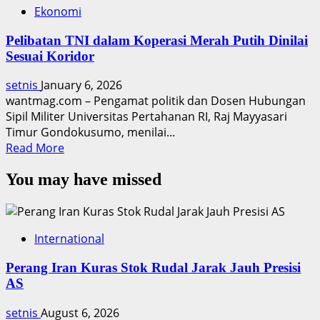
Ekonomi
Pelibatan TNI dalam Koperasi Merah Putih Dinilai
Sesuai Koridor
setnis
January 6, 2026
wantmag.com – Pengamat politik dan Dosen Hubungan
Sipil Militer Universitas Pertahanan RI, Raj Mayyasari
Timur Gondokusumo, menilai...
Read
Read More
more
You may have missed
about
Pelibatan
TNI
dalam
International
Koperasi
Merah
Perang Iran Kuras Stok Rudal Jarak Jauh Presisi
Putih
AS
Dinilai
Sesuai
setnis
August 6, 2026