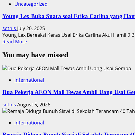
Uncategorized
Young Lex Buka Suara soal Erika Carlina yang Ham
setnis
July 20, 2025
Young Lex Bereaksi Keras Usai Erika Carlina Akui Hamil 9 
Read
Read More
more
You may have missed
about
Young
Lex
Buka
International
Suara
soal
Dua Pekerja AEON Mall Tewas Ambil Uang Usai G
Erika
Carlina
setnis
August 5, 2026
yang
Hamil
International
Remaja Diduga Bunuh Siswi di Sekolah Terancam 4