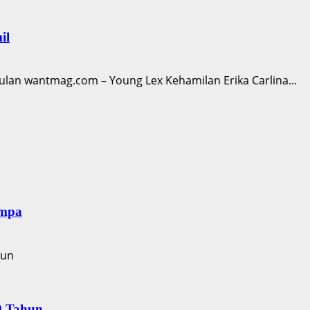
il
Bulan wantmag.com – Young Lex Kehamilan Erika Carlina...
empa
0 Tahun